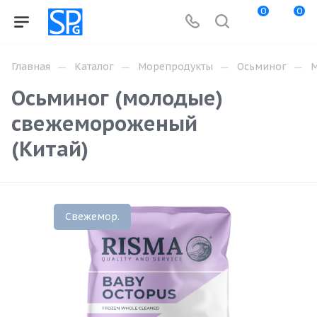
0
0
—
—
—
—
Главная
Каталог
Морепродукты
Осьминог
М
Осьминог (молодые)
свежемороженый
(Китай)
Свежемор.