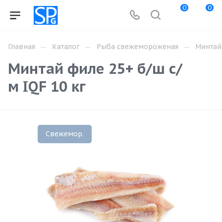
0
0
—
—
—
Главная
Каталог
Рыба свежемороженая
Минтай
Минтай филе 25+ б/ш с/
м IQF 10 кг
Свежемор.