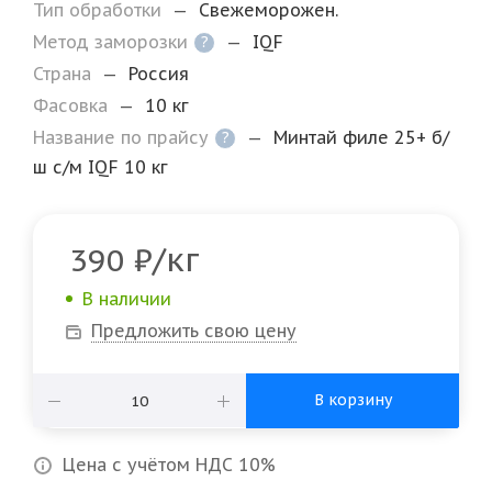
Тип обработки
—
Свежеморожен.
Метод заморозки
—
IQF
?
Страна
—
Россия
Фасовка
—
10 кг
Название по прайсу
—
Минтай филе 25+ б/
?
ш с/м IQF 10 кг
/кг
390
₽
В наличии
Предложить свою цену
В корзину
Цена с учётом НДС 10%