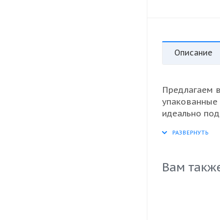
Описание
Предлагаем 
упакованные 
идеально под
качество и п
ресторанов, 
позволяя сущ
использовани
Вам такж
незаменимым
надежной упа