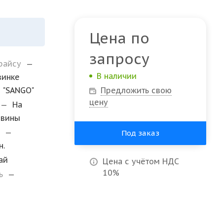
Цена по
запросу
прайсу
—
В наличии
винке
 "SANGO"
Предложить свою
цену
—
На
овины
и
—
Под заказ
н.
ай
Цена с учётом НДС
10%
ль
—