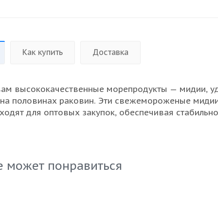
Как купить
Доставка
вам высококачественные морепродукты — мидии, у
на половинах раковин. Эти свежемороженые миди
ходят для оптовых закупок, обеспечивая стабильн
ревосходный вкус. Они являются отличным выборо
кафе и других предприятий общественного питания,
ественно сократить время приготовления блюд. Лег
и и привлекательный внешний вид делают их
е может понравиться
и в оформлении ассортиментного меню. Поставляю
ковке, что гарантирует сохранность и свежесть про