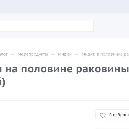
—
—
—
алог
Морепродукты
Мидии
Мидии в половинке ра
 на половине раковин
й)
В избран