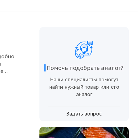
добно
и
Помочь подобрать аналог?
ое
м для
Наши специалисты помогут
найти нужный товар или его
кость в
аналог
тся в
Задать вопрос
дукции.