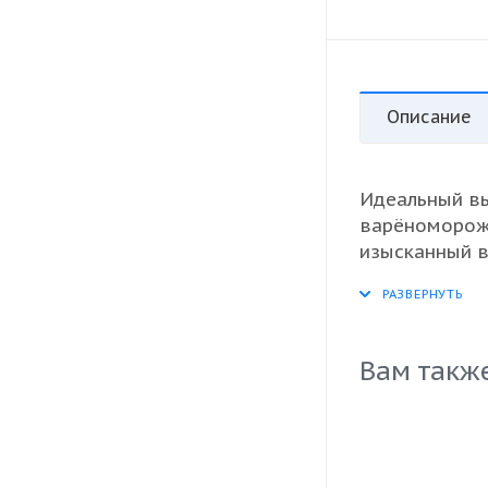
Описание
Идеальный вы
варёноморож
изысканный в
содержит отб
гарантирует 
приготовлени
Надежная упа
Вам такж
долговременн
качественным