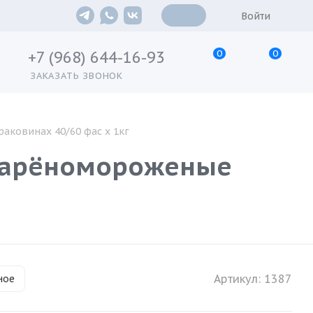
Войти
0
0
+7 (968) 644-16-93
ЗАКАЗАТЬ ЗВОНОК
раковинах 40/60 фас х 1кг
 варёномороженые
Артикул:
1387
ное