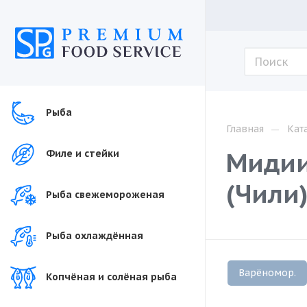
Рыба
—
Главная
Кат
Мидии
Филе и стейки
(Чили
Рыба свежемороженая
Рыба охлаждённая
Варёномор.
Копчёная и солёная рыба