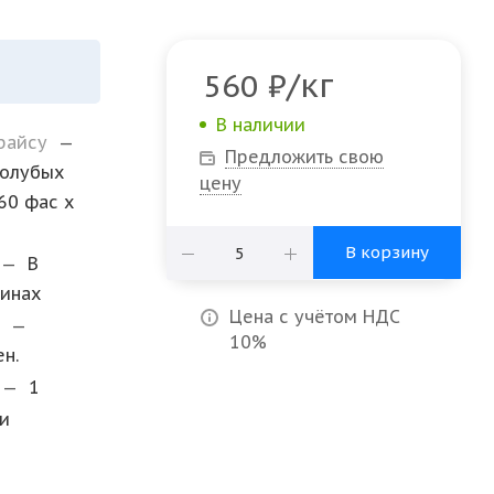
/кг
560
₽
В наличии
прайсу
—
Предложить свою
голубых
цену
60 фас х
В корзину
—
В
винах
Цена с учётом НДС
и
—
10%
н.
—
1
и