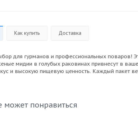
Как купить
Доставка
бор для гурманов и профессиональных поваров! Э
еные мидии в голубых раковинах привнесут в ваш
кус и высокую пищевую ценность. Каждый пакет ве
орные мидии, выращенные в чистых морских водах
свежесть и отличный вкус. Отлично подходят для
я салатов, гарниров или как самостоятельная закуск
ковка обеспечивает сохранность продукта и его
е может понравиться
ое хранение. Оптовая покупка обеспечит вас
 морепродуктом для ваших ресторанов и кафе.