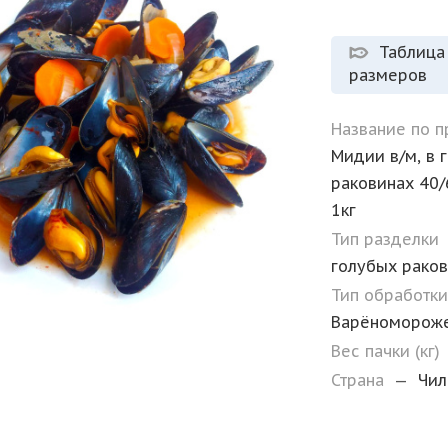
Таблица
размеров
Название по 
Мидии в/м, в 
раковинах 40/
1кг
Тип разделки
голубых рако
Тип обработк
Варёномороже
Вес пачки (кг)
Страна
—
Чил