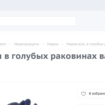
—
—
—
алог
Морепродукты
Мидии
Мидии в/м, в голубых 
 в голубых раковинах
)
В избран