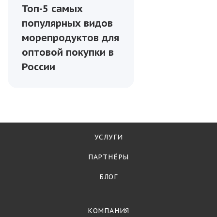
Морепродукты
—
21.06.2025
Чем полезны
морские гребешки
и почему их стоит
включить в рацион
Морепродукты
—
26.06.2025
Топ-5 самых
популярных видов
морепродуктов для
оптовой покупки в
России