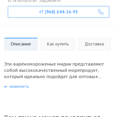
Есть вопросы? Задавайте:
+7 (968) 644-16-93
Описание
Как купить
Доставка
Эти варёномороженые мидии представляют
собой высококачественный морепродукт,
который идеально подойдет для оптовых
покупателей, заинтересованных в поставках на
ресторанный бизнес или в сети супермаркетов.
Сочное и нежное мясо мидий обладает
превосходным вкусом и богатым набором
питательных веществ, что делает его отличным
выбором для разнообразных блюд. Выгодная