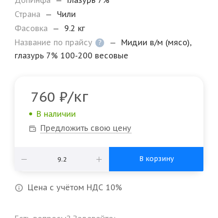
ДопИнфа
—
Глазурь 7%
Страна
—
Чили
Фасовка
—
9.2 кг
Название по прайсу
—
Мидии в/м (мясо),
?
глазурь 7% 100-200 весовые
/кг
760
₽
В наличии
Предложить свою цену
В корзину
Цена с учётом НДС 10%