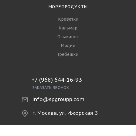
Политика
РЫБА
Филе и стейки
Рыба свежемороженая
Рыба охлаждённая
Копчёная и солёная рыба
Рыбопродукты
МОРЕПРОДУКТЫ
Креветки
Кальмар
Осьминог
Мидии