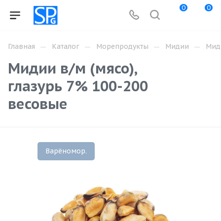
0
0
—
—
—
—
Главная
Каталог
Морепродукты
Мидии
Миди
Мидии в/м (мясо),
глазурь 7% 100-200
весовые
Варёномор.