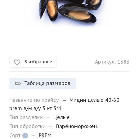
Артикул:
1383
В избранное
Таблица размеров
Название по прайсу
—
Мидии целые 40-60
prem в/м в/у 5 кг 5*1
Тип разделки
—
Целые
Тип обработки
—
Варёноморожен.
Сорт
—
PREM
?