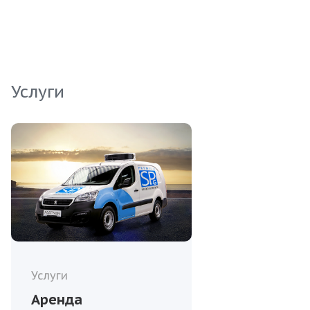
предприятий общественного питания. Данный
продукт обладает высоким содержанием белка
и полезных микроэлементов, что делает его
незаменимым в сбалансированном рационе.
Услуги
Услуги
Аренда