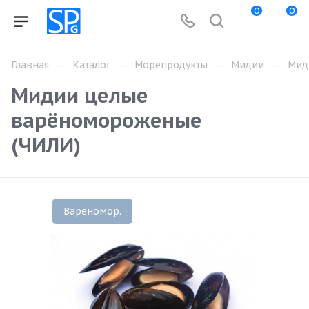
0
0
—
—
—
—
Главная
Каталог
Морепродукты
Мидии
Миди
Мидии целые
варёномороженые
(ЧИЛИ)
Варёномор.