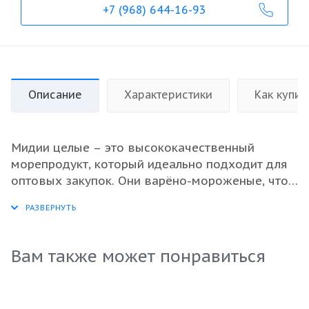
+7 (968) 644-16-93
Описание
Характеристики
Как купит
Мидии целые – это высококачественный
морепродукт, который идеально подходит для
оптовых закупок. Они варёно-мороженые, что
сохраняет их свежесть и питательные
вещества. Отличаются насыщенным вкусом и
нежной текстурой, эти мидии прекрасно
подходят для приготовления различных блюд,
Вам также может понравиться
от салатов до горячих закусок. Упаковка по 5 кг
удобна для хранения и транспортировки, что
делает их отличным выбором для ресторанов и