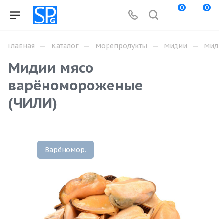
0
0
—
—
—
—
Главная
Каталог
Морепродукты
Мидии
Миди
Мидии мясо
варёномороженые
(ЧИЛИ)
Варёномор.