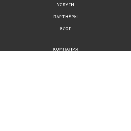
УСЛУГИ
ПАРТНЁРЫ
БЛОГ
КОМПАНИЯ
О компании
Контакты
Партнеры
Стать партнёром
Вопрос-ответ
Политика
РЫБА