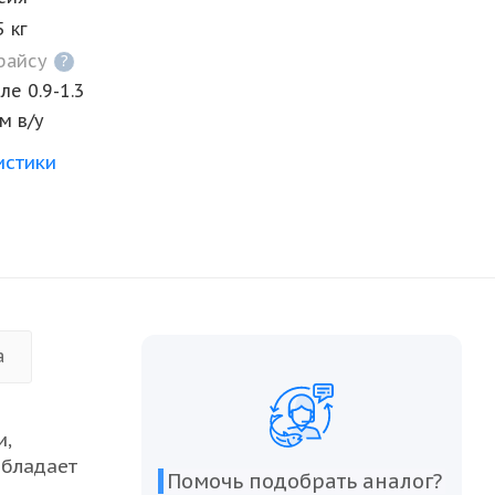
5 кг
прайсу
?
е 0.9-1.3
/м в/у
истики
а
и,
обладает
Помочь подобрать аналог?