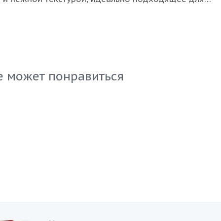
я самых разнообразных блюд. Благодаря обработке,
е полезные свойства, что делает его отличным выб
 гастрономов. Мы предлагаем продукцию, которую
овать в приготовлении как холодных, так и горячих 
вных блюд, удовлетворяющих самые взыскательные
е может понравиться