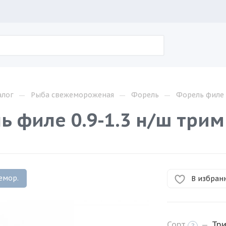
—
—
—
алог
Рыба свежемороженая
Форель
Форель филе 1
 филе 0.9-1.3 н/ш трим 
емор.
В избран
Сорт
—
Тр
?