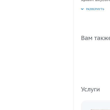
приготовлени
сохраняет вс
ресторанов и
легко использ
а также осно
Вам такж
Услуги