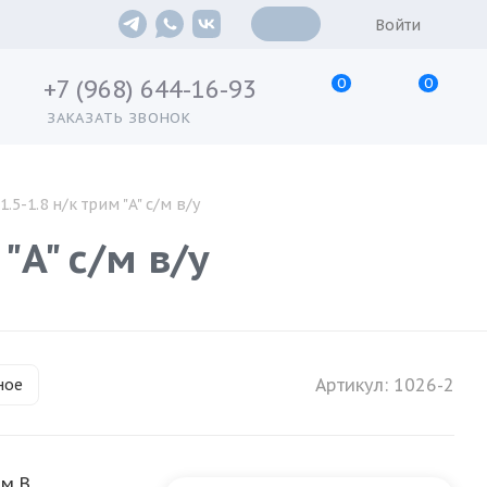
Войти
0
0
+7 (968) 644-16-93
ЗАКАЗАТЬ ЗВОНОК
.5-1.8 н/к трим "A" с/м в/у
"A" с/м в/у
Артикул:
1026-2
ное
им B