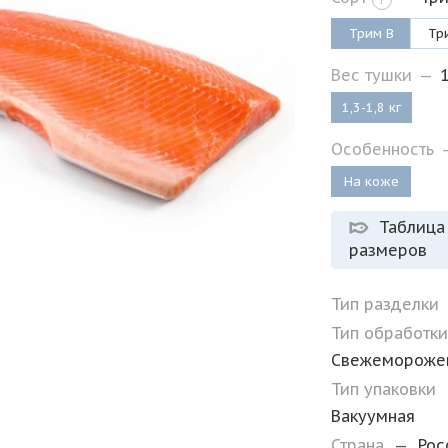
Трим B
Тр
Вес тушки
—
1
1,3-1,8 кг
Особенность
На коже
Таблица
размеров
Тип разделки
Тип обработк
Свежемороже
Тип упаковки
Вакуумная
Страна
—
Рос