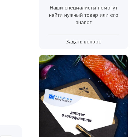
 fish
Наши специалисты помогут
ором для
найти нужный товар или его
 можно
аналог
закусок,
 вкусы.
Задать вопрос