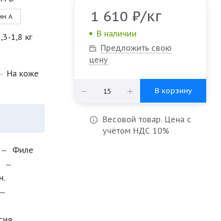
/кг
1 610
₽
им А
В наличии
,3-1,8 кг
Предложить свою
цену
—
На коже
В корзину
Весовой товар. Цена с
учётом НДС 10%
—
Филе
и
—
н.
—
сия