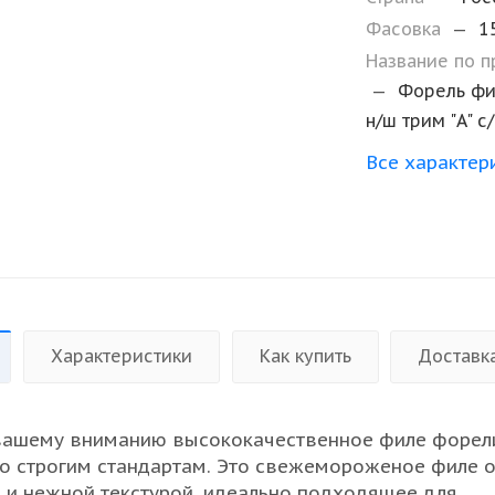
Фасовка
—
1
Название по 
—
Форель фил
н/ш трим "A" с
Все характер
Характеристики
Как купить
Доставк
вашему вниманию высококачественное филе форел
о строгим стандартам. Это свежемороженое филе 
 и нежной текстурой, идеально подходящее для