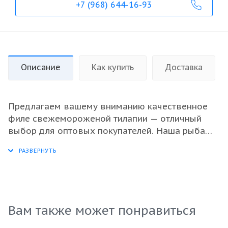
+7 (968) 644-16-93
Описание
Как купить
Доставка
Предлагаем вашему вниманию качественное
филе свежемороженой тилапии — отличный
выбор для оптовых покупателей. Наша рыба
обладает высокой питательной ценностью и
нежным вкусом, что делает её идеальным
ингредиентом для создания разнообразных
блюд. Филе поставляется в удобных порциях
по 5/7, что упрощает процесс подготовки и
приготовления. Каждый 10-килограммовый
Вам также может понравиться
пакет гарантирует свежесть и высокое качество