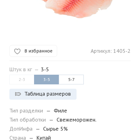
Артикул:
1405-2
В избранное
Штук в кг
—
3-5
2-3
3-5
5-7
Таблица размеров
Тип разделки
—
Филе
Тип обработки
—
Свежеморожен.
ДопИнфа
—
Сырье 5%
Страна
—
Китай