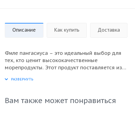
Описание
Как купить
Доставка
Филе пангасиуса – это идеальный выбор для
тех, кто ценит высококачественные
морепродукты. Этот продукт поставляется из
Вьетнама и отличается исключительной
свежестью благодаря процессу заморозки.
Мясо имеет нежную текстуру и лёгкий, приятный
вкус, что делает его универсальным
Вам также может понравиться
ингредиентом для различных блюд. Широкое
применение в кулинарии и высокая питательная
ценность делают пангасиус привлекательной
опцией для оптовых закупок. Гарантированное
качество и стабильность поставок