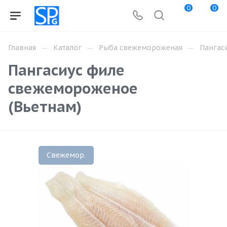
0
0
—
—
—
Главная
Каталог
Рыба свежемороженая
Пангас
Пангасиус филе
свежемороженое
(Вьетнам)
Свежемор.