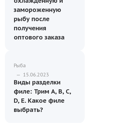
охлаждённую и
замороженную
рыбу после
получения
оптового заказа
Рыба
—
15.06.2023
Виды разделки
филе: Трим A, B, C,
D, E. Какое филе
выбрать?