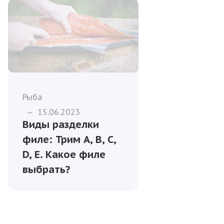
Рыба
—
15.06.2023
Виды разделки
филе: Трим A, B, C,
D, E. Какое филе
выбрать?