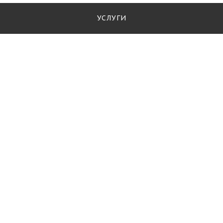
УСЛУГИ
ПАРТНЁРЫ
БЛОГ
КОМПАНИЯ
О компании
Контакты
Партнеры
Стать партнёром
Вопрос-ответ
Политика
РЫБА