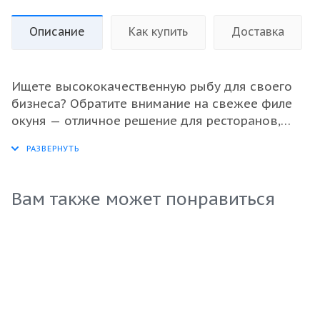
Описание
Как купить
Доставка
Ищете высококачественную рыбу для своего
бизнеса? Обратите внимание на свежее филе
окуня — отличное решение для ресторанов,
супермаркетов и оптовиков. Это нежное и
вкусное мясо рыбы идеально подходит для
различных кулинарных решений. В процессе
заморозки сохраняются все питательные
Вам также может понравиться
вещества и вкус, что делает продукт
привлекательным для гурманов и ценителей.
Филе удобно использовать в приготовлении
блюд, так как оно быстро готовится и легко
поддается обработке. Выберите надежный
продукт, который подчеркнет ваше меню!