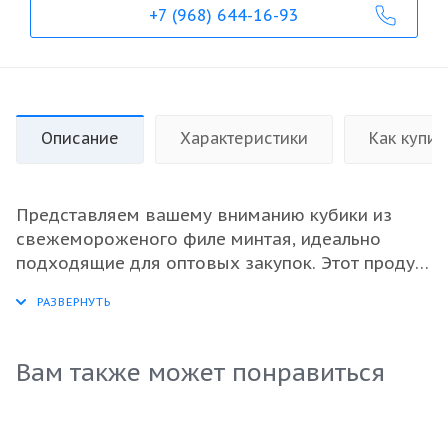
+7 (968) 644-16-93
Описание
Характеристики
Как купит
Представляем вашему вниманию кубики из
свежемороженого филе минтая, идеально
подходящие для оптовых закупок. Этот продукт
обладает превосходным качеством и
великолепным вкусом, что делает его
незаменимым ингредиентом для
разнообразных кулинарных решений. Филе
Вам также может понравиться
минтая - это источник высококачественного
белка и ненасыщенных жиров, что особенно
ценится в современном рационе. Легкость в