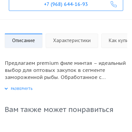
+7 (968) 644-16-93
Описание
Характеристики
Как купит
Предлагаем premium филе минтая – идеальный
выбор для оптовых закупок в сегменте
замороженной рыбы. Обработанное с
соблюдением всех стандартов, филе не
содержит костей, обеспечивая легкость в
приготовлении и подаче. Свежемороженое
филе отлично сохраняет свои питательные
Вам также может понравиться
свойства и вкус, что делает его незаменимым в
ассортименте рыбной продукции для
ресторанов и магазинов. Филе идеально