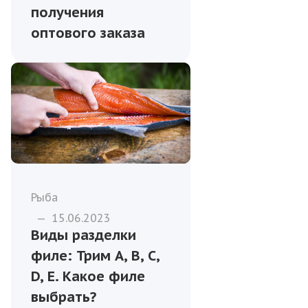
получения
оптового заказа
Рыба
—
15.06.2023
Виды разделки
филе: Трим A, B, C,
D, E. Какое филе
выбрать?