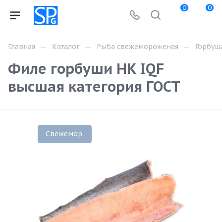
0
0
—
—
—
Главная
Каталог
Рыба свежемороженая
Горбуш
Филе горбуши НК IQF
высшая категория ГОСТ
Свежемор.