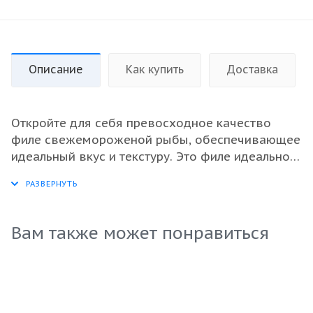
Описание
Как купить
Доставка
Откройте для себя превосходное качество
филе свежемороженой рыбы, обеспечивающее
идеальный вкус и текстуру. Это филе идеально
подходит для широкого спектра кулинарных
применений — от запекания до гриля. Высокое
содержание белка и низкое количество жира
делают его отличным выбором для тех, кто
Вам также может понравиться
ценит здоровое питание. Оно легко готовится и
прекрасно сочетает в себе универсальность и
питательные качества. Обеспечьте своих
клиентов только лучшими морепродуктами,
выбрав это филе для своего бизнеса.