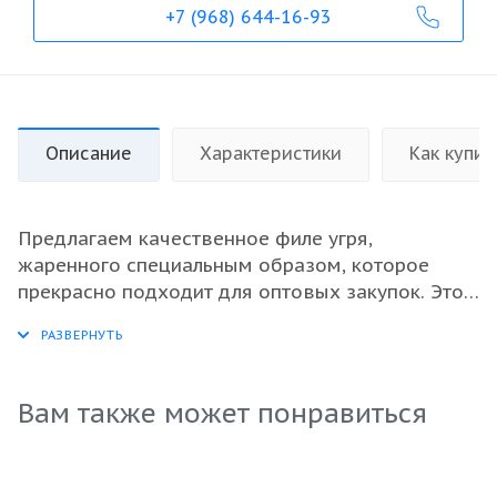
+7 (968) 644-16-93
Описание
Характеристики
Как купит
Предлагаем качественное филе угря,
жаренного специальным образом, которое
прекрасно подходит для оптовых закупок. Этот
продукт создаст изысканный вкус в вашем
меню и привлечет внимание клиентов. Угорь
имеет нежную текстуру и яркий аромат, что
делает его отличным вариантом для салатов,
Вам также может понравиться
суши и закусок. Свежемороженая рыба
сохраняет все полезные свойства и
насыщенный вкус, что особенно важно для