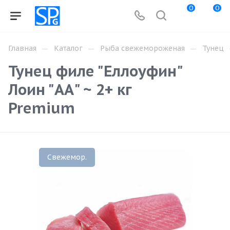
0
0
—
—
—
Главная
Каталог
Рыба свежемороженая
Тунец
Тунец филе "Еллоуфин"
Лоин "АА" ~ 2+ кг
Premium
Свежемор.