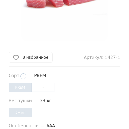
Артикул:
1427-1
В избранное
Сорт
—
PREM
?
PREM
-
Вес тушки
—
2+ кг
2+ кг
Особенность
—
AAA