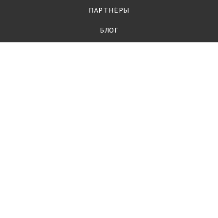
ПАРТНЁРЫ
БЛОГ
КОМПАНИЯ
О компании
Контакты
Партнеры
Стать партнёром
Вопрос-ответ
Политика
РЫБА
Филе и стейки