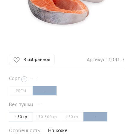
Артикул:
1041-7
В избранное
Сорт
—
-
?
PREM
-
Вес тушки
—
-
130 гр
130-300 гр
150 гр
-
Особенность
—
На коже