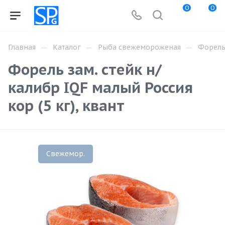
0
0
—
—
—
Главная
Каталог
Рыба свежемороженая
Форел
Форель зам. стейк н/
калибр IQF малый Россия
кор (5 кг), квант
Свежемор.