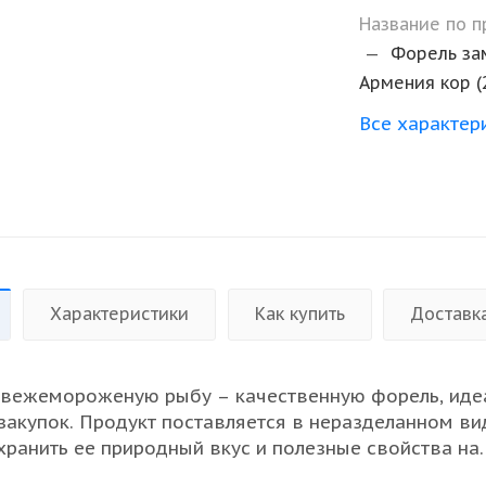
Название по 
—
Форель зам
Армения кор (2
Все характер
Характеристики
Как купить
Доставк
свежемороженую рыбу – качественную форель, иде
закупок. Продукт поставляется в неразделанном вид
хранить ее природный вкус и полезные свойства на
сего периода хранения. Выбор нашего продукта от