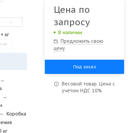
Цена по
запросу
-
В наличии
1+ кг
Предложить свою
+ кг
цену
Под заказ
—
Весовой товар. Цена с
я
учётом НДС 10%
и
—
н.
—
Коробка
мения
0 кг