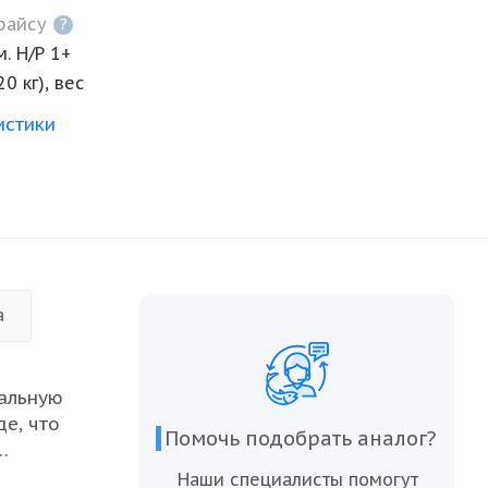
прайсу
?
. Н/Р 1+
0 кг), вес
истики
а
альную
е, что
Помочь подобрать аналог?
вечает
Наши специалисты помогут