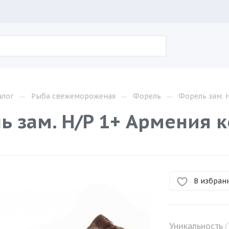
—
—
—
алог
Рыба свежемороженая
Форель
Форель зам. Н
 зам. Н/Р 1+ Армения ко
В избран
Уникальность