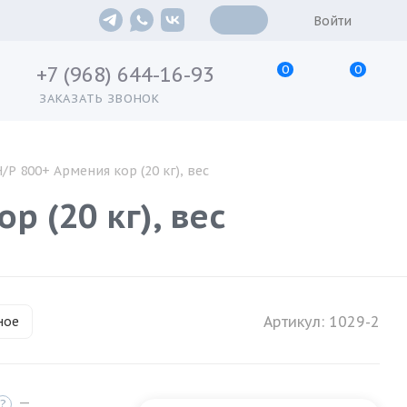
Войти
0
0
+7 (968) 644-16-93
ЗАКАЗАТЬ ЗВОНОК
/Р 800+ Армения кор (20 кг), вес
р (20 кг), вес
Артикул:
1029-2
ное
—
?