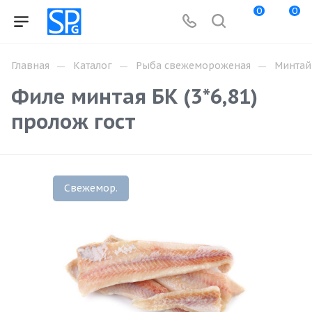
0
0
—
—
—
Главная
Каталог
Рыба свежемороженая
Минтай
Филе минтая БК (3*6,81)
пролож гост
Свежемор.