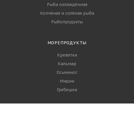
Рыба охлаждённая
Копчёная и солёная рыба
Рыбопродукты
МОРЕПРОДУКТЫ
Креветки
Кальмар
Осьминог
Мидии
Гребешки
+7 (968) 644-16-93
ЗАКАЗАТЬ ЗВОНОК
info@spgroupp.com