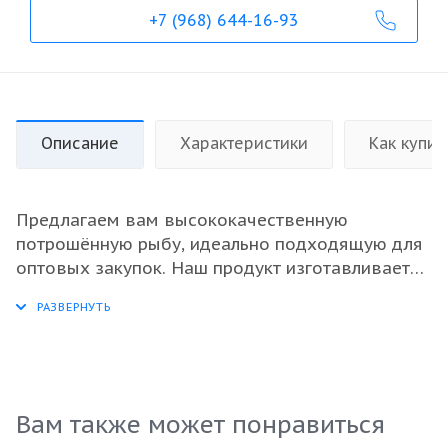
+7 (968) 644-16-93
Описание
Характеристики
Как купит
Предлагаем вам высококачественную
потрошённую рыбу, идеально подходящую для
оптовых закупок. Наш продукт изготавливается
из свежемороженой трески, обеспечивая
сохранение всех питательных веществ и
замечательного вкуса. Эта рыба является
прекрасным выбором для ресторанов и
поставщиков, ценящих качество и
натуральность. Упаковка гарантирует долгий
Вам также может понравиться
срок хранения и сохранение всех свойств