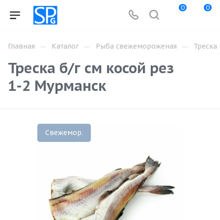
0
0
—
—
—
Главная
Каталог
Рыба свежемороженая
Треска
Треска б/г см косой рез
1-2 Мурманск
Свежемор.