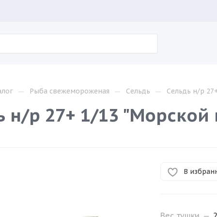
—
—
—
алог
Рыба свежемороженая
Сельдь
Сельдь н/р 27
 н/р 27+ 1/13 "Морской 
В избран
Вес тушки
—