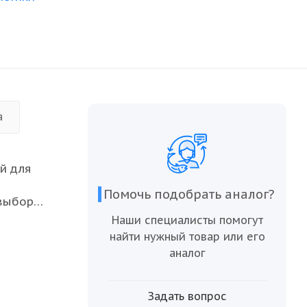
а
й для
Помочь подобрать аналог?
 выбором
Наши специалисты помогут
моря,
найти нужный товар или его
ого
аналог
и других
йте в
Задать вопрос
же самых