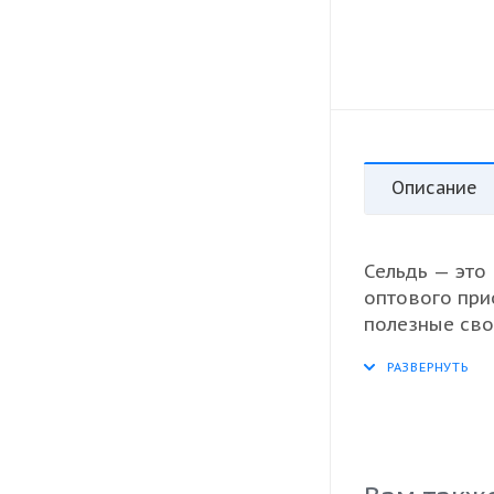
Описание
Сельдь — это
оптового при
полезные сво
для различны
обеспечивает
что особенно
питания. Этот
блюд, добавл
этот универс