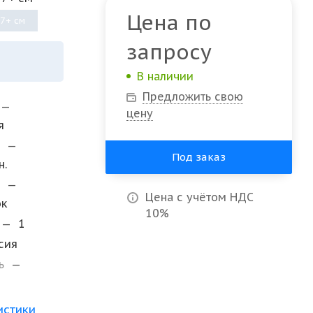
Цена по
7+ см
запросу
В наличии
Предложить свою
—
цену
я
и
—
Под заказ
н.
а
—
Цена с учётом НДС
ок
10%
—
1
сия
ль
—
истики