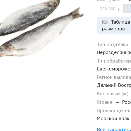
200-300 гр
2
Таблица
размеров
Тип разделки
Неразделанна
Тип обработк
Свежемороже
Регион вылов
Дальний Вост
Вес пачки (кг)
Страна
—
Рос
Производите
Морской волк
Все характер