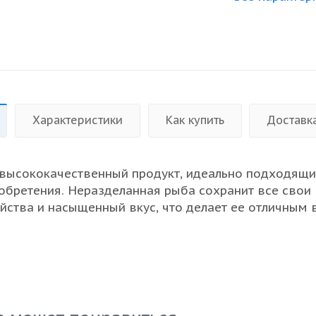
Характеристики
Как купить
Доставк
 высококачественный продукт, идеально подходящи
обретения. Неразделанная рыба сохранит все свои
йства и насыщенный вкус, что делает ее отличным
х кулинарных решений. Свежемороженая селедь
 максимальную свежесть и сохраняет все ароматы 
 важно для ресторанов и предприятий общественн
 продукт прекрасно подходит для закусок, салатов 
яя им характерный вкус и питательность. Инвестиру
альный продукт, который удовлетворит запросы да