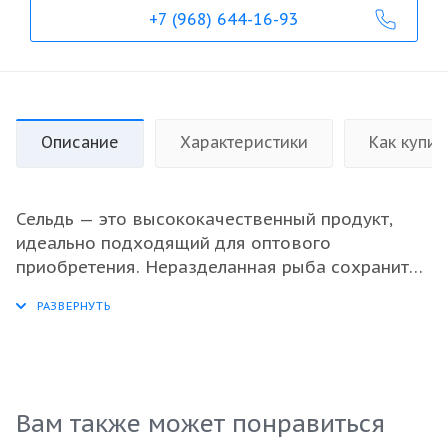
+7 (968) 644-16-93
Описание
Характеристики
Как купит
Сельдь — это высококачественный продукт,
идеально подходящий для оптового
приобретения. Неразделанная рыба сохранит
все свои полезные свойства и насыщенный
вкус, что делает ее отличным выбором для
различных кулинарных решений.
Свежемороженая селедь обеспечивает
максимальную свежесть и сохраняет все
ароматы моря, что особенно важно для
Вам также может понравиться
ресторанов и предприятий общественного