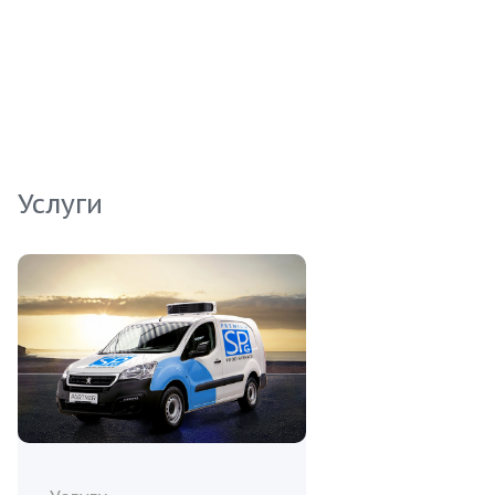
питания. Этот продукт прекрасно подходит для
закусок, салатов и других блюд, добавляя им
характерный вкус и питательность.
Инвестируйте в этот универсальный продукт,
который удовлетворит запросы даже самых
требовательных клиентов.
Услуги