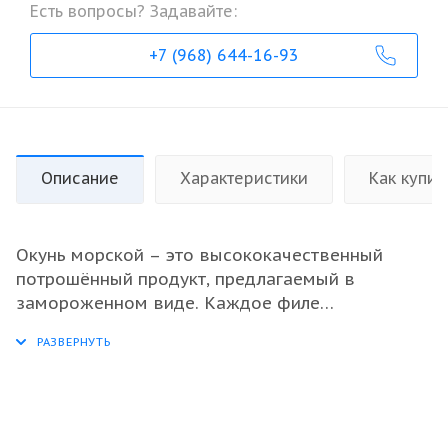
Есть вопросы? Задавайте:
+7 (968) 644-16-93
Описание
Характеристики
Как купит
Окунь морской – это высококачественный
потрошённый продукт, предлагаемый в
замороженном виде. Каждое филе
подвергается быстрой заморозке IQF, что
сохраняет его натуральные вкусовые качества
и питательную ценность. Продукт отличается
привлекательным внешним видом и нежной
текстурой, что делает его идеальным вариантом
для ресторанов и оптовых закупок.