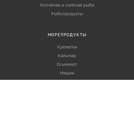
Копчёная и солёная рыба
Рыбопродукты
МОРЕПРОДУКТЫ
Креветки
Кальмар
Осьминог
Мидии
Гребешки
+7 (968) 644-16-93
ЗАКАЗАТЬ ЗВОНОК
info@spgroupp.com