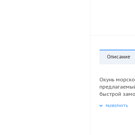
Описание
Окунь морско
предлагаемы
быстрой замо
качества и п
внешним видо
вариантом дл
упаковках по 
Отлично подх