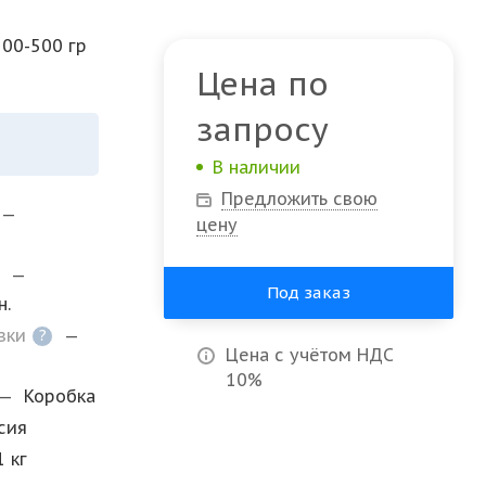
300-500 гр
Цена по
запросу
В наличии
Предложить свою
—
цену
и
—
Под заказ
н.
озки
—
?
Цена с учётом НДС
10%
—
Коробка
сия
1 кг