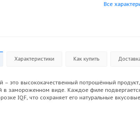
Все характер
Характеристики
Как купить
Доставк
й – это высококачественный потрошённый продукт,
й в замороженном виде. Каждое филе подвергаетс
розке IQF, что сохраняет его натуральные вкусовы
итательную ценность. Продукт отличается привлека
м и нежной текстурой, что делает его идеальным
я ресторанов и оптовых закупок. Поставляется в 
10 кг, что оптимально для хранения и использовани
одит для жарки, запекания и других кулинарных тех