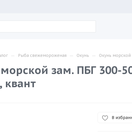
—
—
—
алог
Рыба свежемороженая
Окунь
Окунь морской з
 морской зам. ПБГ 300-5
), квант
В избран