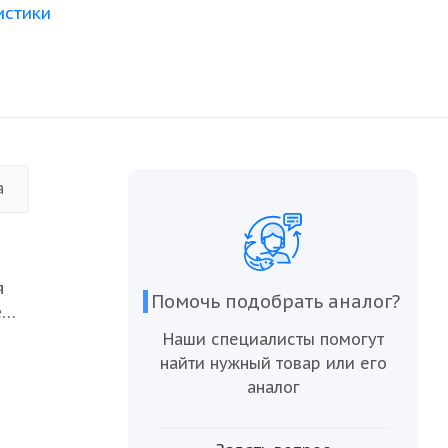
истики
а
я
Помочь подобрать аналог?
е
тельным
Наши специалисты помогут
найти нужный товар или его
удобных
аналог
я.
нологий.