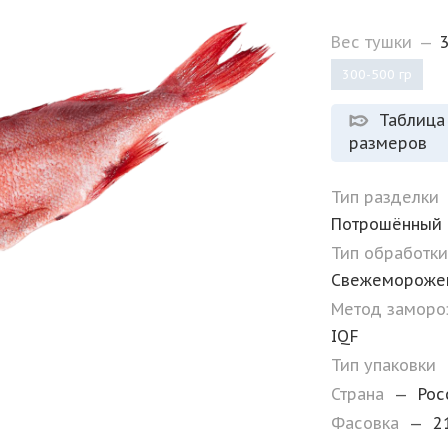
Вес тушки
—
300-500 гр
Таблица
размеров
Тип разделки
Потрошённый
Тип обработк
Свежемороже
Метод замор
IQF
Тип упаковки
Страна
—
Рос
Фасовка
—
2