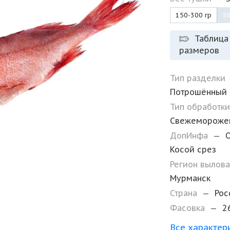
150-300 гр
30
Таблица
размеров
Тип разделки
Потрошённый
Тип обработк
Свежемороже
ДопИнфа
—
Косой срез
Регион вылов
Мурманск
Страна
—
Рос
Фасовка
—
2
Все характер