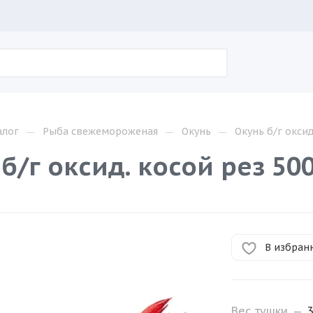
—
—
—
алог
Рыба свежемороженая
Окунь
Окунь б/г окси
 б/г оксид. косой рез 5
В избран
Вес тушки
—