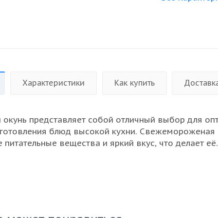
Характеристики
Как купить
Доставк
окунь представляет собой отличный выбор для оп
иготовления блюд высокой кухни. Свежемороженая
 питательные вещества и яркий вкус, что делает её
нгредиентом в ресторанах и на предприятиях
о питания. Окунь обладает нежным мясом, что поз
 его в самых различных кулинарных решениях - от 
адёжные поставки из Мурманска гарантируют высок
вежесть продукта, что особенно важно для оптовых