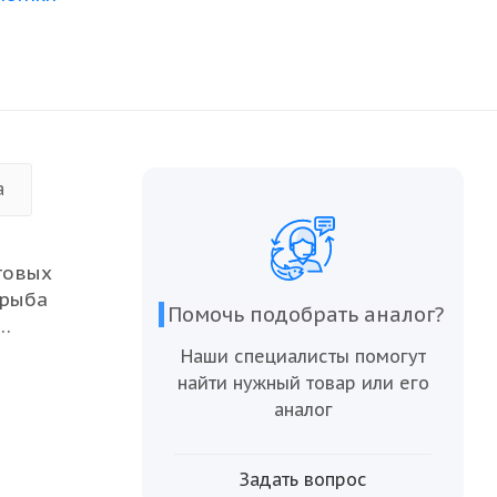
а
товых
 рыба
Помочь подобрать аналог?
Наши специалисты помогут
воляет
найти нужный товар или его
жарки до
аналог
ое
Задать вопрос