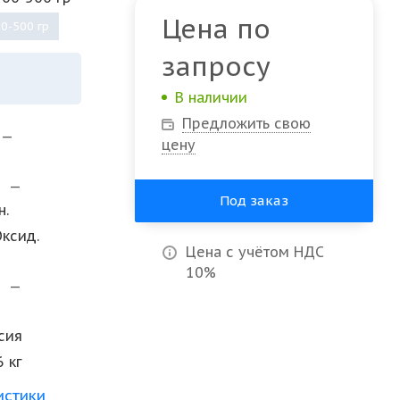
Цена по
0-500 гр
запросу
В наличии
Предложить свою
—
цену
и
—
Под заказ
н.
Оксид.
Цена с учётом НДС
10%
а
—
сия
6 кг
истики