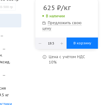
/кг
625
₽
0-500 гр
В наличии
Предложить свою
цену
—
В корзину
и
—
н.
Цена с учётом НДС
Оксид.
10%
а
—
сия
9.5 кг
истики