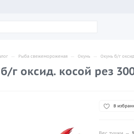
—
—
—
алог
Рыба свежемороженая
Окунь
Окунь б/г окси
б/г оксид. косой рез 3
В избран
Вес тушки
—