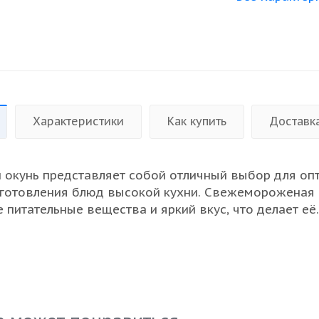
Характеристики
Как купить
Доставк
окунь представляет собой отличный выбор для оп
иготовления блюд высокой кухни. Свежемороженая
 питательные вещества и яркий вкус, что делает её
нгредиентом в ресторанах и на предприятиях
о питания. Окунь обладает нежным мясом, что поз
 его в самых различных кулинарных решениях - от 
адёжные поставки из Мурманска гарантируют высок
вежесть продукта, что особенно важно для оптовых