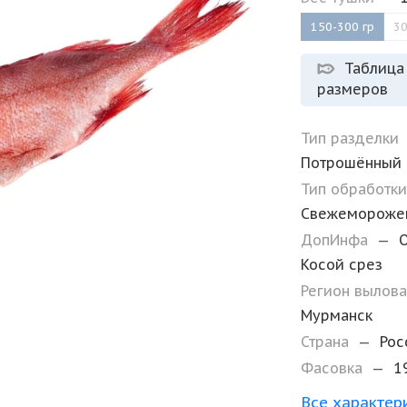
150-300 гр
30
Таблица
размеров
Тип разделки
Потрошённый
Тип обработк
Свежемороже
ДопИнфа
—
Косой срез
Регион вылов
Мурманск
Страна
—
Рос
Фасовка
—
1
Все характер