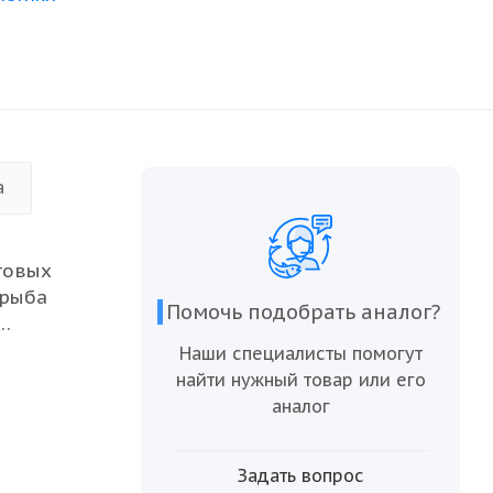
а
товых
 рыба
Помочь подобрать аналог?
Наши специалисты помогут
воляет
найти нужный товар или его
жарки до
аналог
ое
Задать вопрос