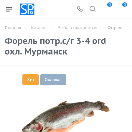
0
0
—
—
—
—
Главная
Каталог
Рыба охлаждённая
Форель
Форель потр.с/г 3-4 ord
охл. Мурманск
Хит
Охлажд.