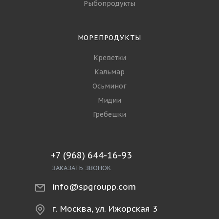
Контакты
Партнеры
Стать партнёром
Вопрос-ответ
Политика
РЫБА
Филе и стейки
Рыба свежемороженая
Рыба охлаждённая
Копчёная и солёная рыба
Рыбопродукты
МОРЕПРОДУКТЫ