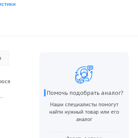
истики
а
уюся
Помочь подобрать аналог?
Наши специалисты помогут
 станет
найти нужный товар или его
аналог
сти и
ения