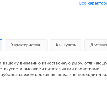
Все характер
Характеристики
Как купить
Доставк
м вашему вниманию качественную рыбу, отличающ
 вкусом и высокими питательными свойствами.
зубатка, свежемороженая, идеально подходит для
переработки и приготовления блюд высокой кухни.
ей нежной текстуре и богатому вкусу, этот продукт
крашением вашего меню. Мы предлагаем оптовым
выгодные условия сотрудничества, гарантию свеже
ство. Используйте лучший продукт для удовлетвор