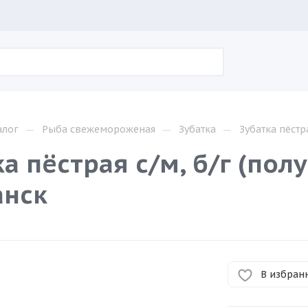
—
—
—
алог
Рыба свежемороженая
Зубатка
Зубатка пёстр
а пёстрая с/м, б/г (пол
нск
В избран