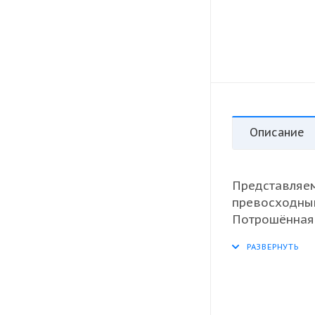
Описание
Представляе
превосходным
Потрошённая 
последующей 
Благодаря сво
настоящим у
покупателям 
высокое каче