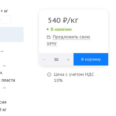
3+ кг
/кг
540
₽
-
В наличии
Предложить свою
цену
—
В корзину
и
—
н.
Цена с учётом НДС
 пласта
10%
а
—
сия
0 кг