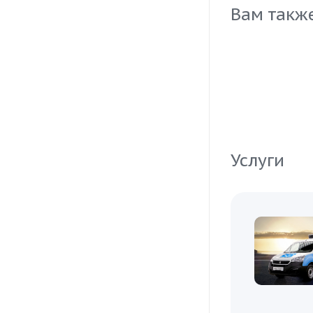
потребностей
Вам такж
Услуги