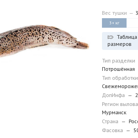
Вес тушки
—
3+ кг
Таблица
размеров
Тип разделки
Потрошённая
Тип обработк
Свежемороже
ДопИнфа
—
2
Регион вылов
Мурманск
Страна
—
Рос
Фасовка
—
5