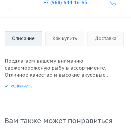
+7 (968) 644-16-93
Описание
Как купить
Доставка
Предлагаем вашему вниманию
свежемороженую рыбу в ассортименте.
Отличное качество и высокие вкусовые
качества делают этот продукт идеальным
выбором для ресторанов и магазинов.
Неразделанный сибас весом 400-600 граммов
имеет нежное мясо и богатый вкус, что
позволит вашим клиентам насладиться
изысканными блюдами морепродуктов.
Вам также может понравиться
Продукт упакован в удобные 5-килограммовые