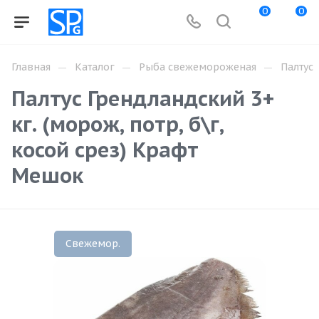
0
0
—
—
—
Главная
Каталог
Рыба свежемороженая
Палтус
Палтус Грендландский 3+
кг. (морож, потр, б\г,
косой срез) Крафт
Мешок
Свежемор.