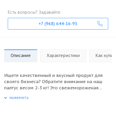
Есть вопросы? Задавайте:
+7 (968) 644-16-93
Описание
Характеристики
Как купит
Ищете качественный и вкусный продукт для
своего бизнеса? Обратите внимание на наш
палтус весом 2-3 кг! Это свежемороженая
рыба, прошедшая предварительную обработку
и потрошение, что гарантирует удобство в
использовании. Палтус отличает нежное и
сочное мясо, подходящее для самых