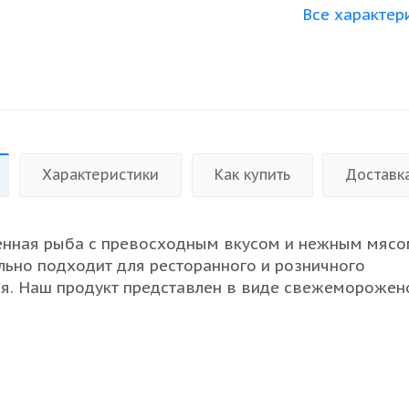
Все характер
Характеристики
Как купить
Доставк
ценная рыба с превосходным вкусом и нежным мясо
льно подходит для ресторанного и розничного
я. Наш продукт представлен в виде свежеморожен
 окуня, что обеспечивает его высокое качество и 
нии. Рыба, упакованная в крафт-мешки, сохраняет в
свойства и аромат. Такой вариант будет отличным
 оптовых закупок, обеспечивая ваши предприятия
асса без лишних затрат. Исследуйте широкий ассор