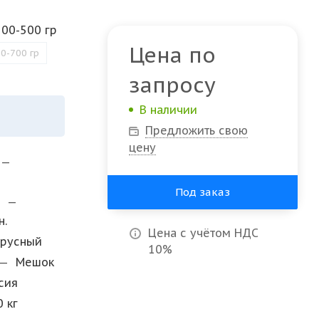
300-500 гр
Цена по
0-700 гр
запросу
В наличии
Предложить свою
цену
—
Под заказ
и
—
н.
Цена с учётом НДС
Ярусный
10%
—
Мешок
сия
0 кг