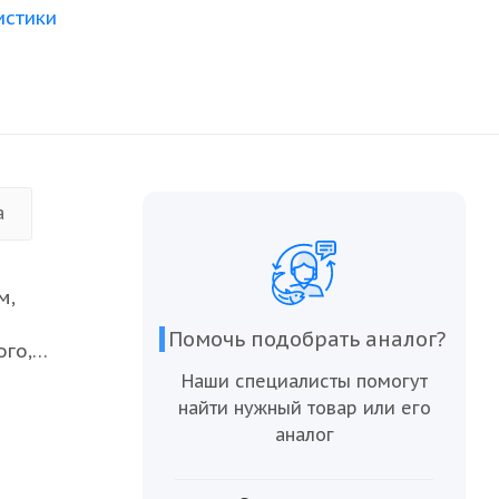
истики
а
м,
Помочь подобрать аналог?
ого,
удобство
Наши специалисты помогут
се свои
найти нужный товар или его
аналог
 рыбой
тимент