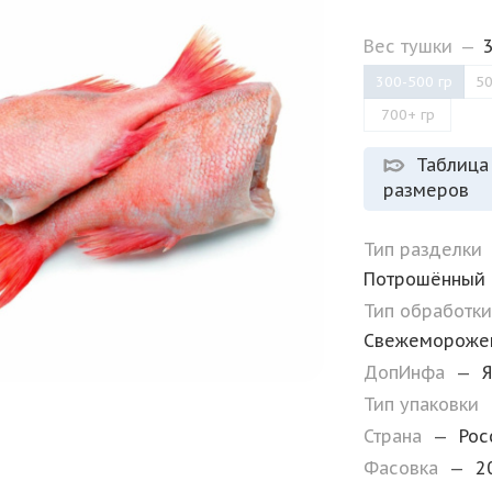
Вес тушки
—
300-500 гр
50
700+ гр
Таблица
размеров
Тип разделки
Потрошённый
Тип обработк
Свежемороже
ДопИнфа
—
Тип упаковки
Страна
—
Рос
Фасовка
—
2