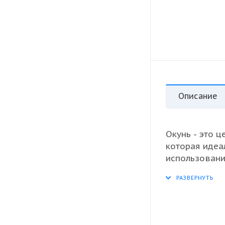
Описание
Окунь - это 
которая идеа
использовани
потрошённого
в приготовле
питательные 
решением для
отборного кл