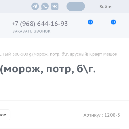
Войти
0
0
+7 (968) 644-16-93
ЗАКАЗАТЬ ЗВОНОК
ЫЙ 300-500 g.(морож, потр, б\г. ярусный) Крафт Мешок
морож, потр, б\г.
Артикул:
1208-3
ное