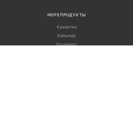
МОРЕПРОДУКТЫ
Креветки
Кальмар
Осьминог
Мидии
Гребешки
+7 (968) 644-16-93
ЗАКАЗАТЬ ЗВОНОК
info@spgroupp.com
г. Москва, ул. Ижорская 3