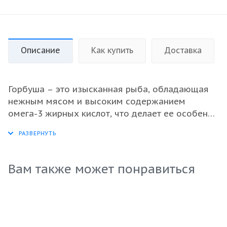
Описание
Как купить
Доставка
Горбуша – это изысканная рыба, обладающая
нежным мясом и высоким содержанием
омега-3 жирных кислот, что делает ее особенно
ценным продуктом для здоровья. Наш продукт
представляет собой потрошенную
свежемороженую горбушу, которая идеально
подходит для оптовых закупок. Эта рыба
Вам также может понравиться
прошла тщательный отбор и обработку, что
гарантирует ее отличное качество и сохранение
питательных веществ. Ваши клиенты оценят
превосходный вкус и универсальность
применения в кулинарии — от запеканок до