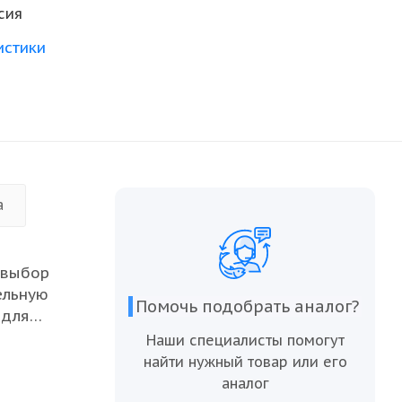
сия
истики
а
 выбор
ельную
Помочь подобрать аналог?
 для
рыба
Наши специалисты помогут
ь и
найти нужный товар или его
я на
аналог