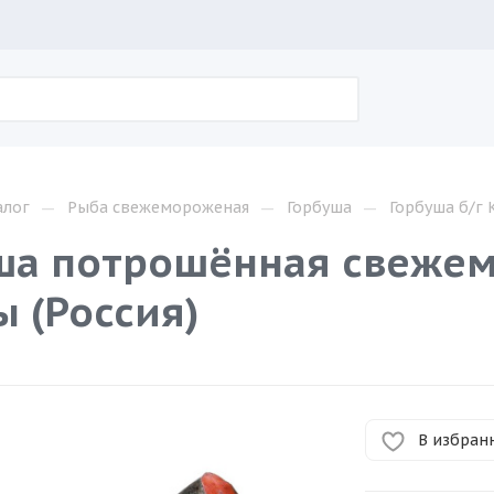
—
—
—
алог
Рыба свежемороженая
Горбуша
Горбуша б/г
ша потрошённая свеже
ы (Россия)
В избран