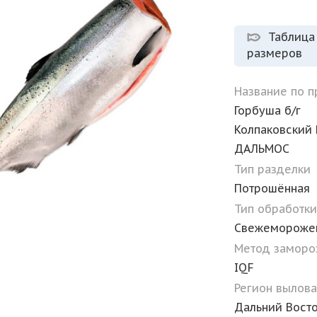
Таблица
размеров
Название по 
Горбуша б/г
Колпаковский 
ДАЛЬМОС
Тип разделки
Потрошённая
Тип обработк
Свежемороже
Метод замор
IQF
Регион вылов
Дальний Вост