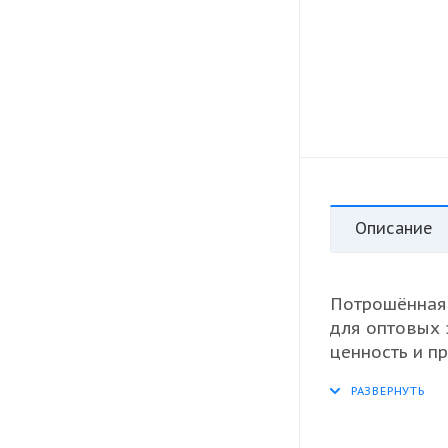
Описание
Потрошённая
для оптовых 
ценность и п
различных ку
замораживает
текстуру. Го
пару, а такж