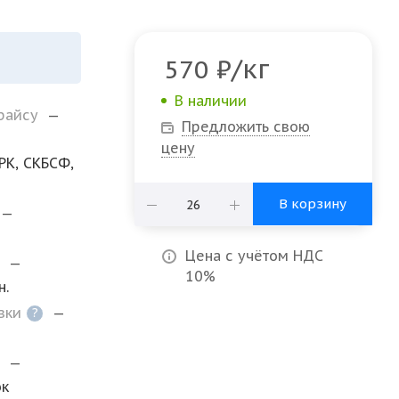
/кг
570
₽
В наличии
прайсу
—
Предложить свою
цену
РК, СКБСФ,
В корзину
—
Цена с учётом НДС
и
—
10%
н.
озки
—
?
а
—
ок