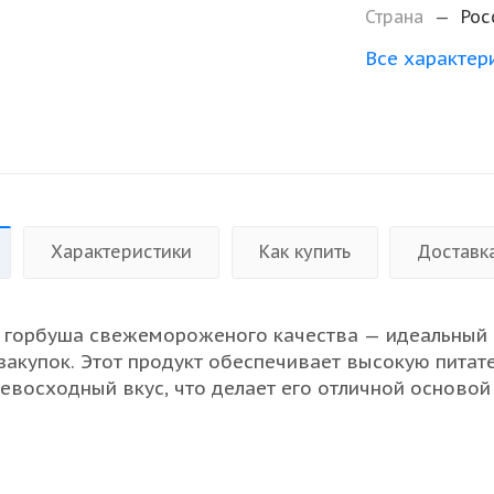
Страна
—
Рос
Все характер
Характеристики
Как купить
Доставк
 горбуша свежемороженого качества — идеальный
закупок. Этот продукт обеспечивает высокую питат
ревосходный вкус, что делает его отличной основой
линарных блюд. Благодаря технологии IQF каждая 
ся быстро и равномерно, что сохраняет её свежест
рбуша пригодна для жарки, запекания и приготовлени
е идеально подходит для последующей переработки.