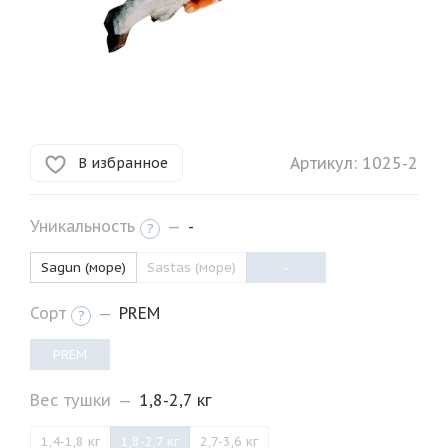
Артикул:
1025-2
В избранное
Уникальность
—
-
?
Sagun (море)
Sastas (море)
-
Сорт
—
PREM
?
PREM
Вес тушки
—
1,8-2,7 кг
1,4-1,8 кг
1,8-2,7 кг
2,7-3,6 кг