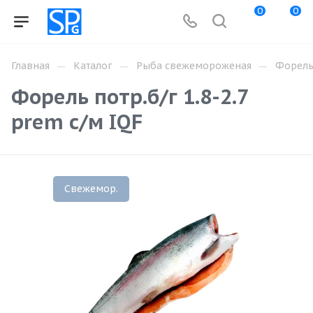
0
0
—
—
—
Главная
Каталог
Рыба свежемороженая
Форел
Форель потр.б/г 1.8-2.7
prem с/м IQF
Свежемор.