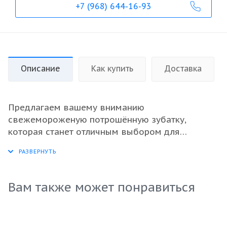
+7 (968) 644-16-93
Описание
Как купить
Доставка
Предлагаем вашему вниманию
свежемороженую потрошённую зубатку,
которая станет отличным выбором для
оптовых закупок. Эта рыба известна своим
тонким вкусом и универсальностью в
приготовлении. Она идеально подходит для
жарки, запекания и приготовления на гриле, что
Вам также может понравиться
делает её привлекательной для ресторанов и
торговли. Каждый экземпляр проходит строгий
контроль качества и хранится с соблюдением