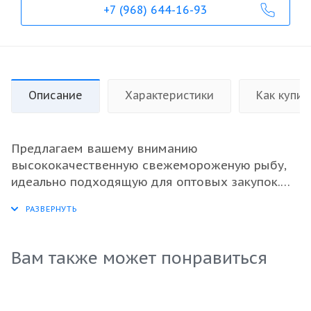
+7 (968) 644-16-93
Описание
Характеристики
Как купит
Предлагаем вашему вниманию
высококачественную свежемороженую рыбу,
идеально подходящую для оптовых закупок.
Этот продукт отличается превосходным вкусом
и ароматом, что делает его идеальным
дополнением к любому кулинарному
предложению. Неразделанная форма
Вам также может понравиться
позволяет сохранить свежесть и натуральный
вкус, что привлекает потребителей. Выгодная
цена и надежная упаковка обеспечат