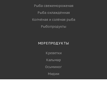
Рыба свежемороженая
Рыба охлаждённая
Копчёная и солёная рыба
Рыбопродукты
МОРЕПРОДУКТЫ
Креветки
Кальмар
Осьминог
Мидии
Гребешки
+7 (968) 644-16-93
ЗАКАЗАТЬ ЗВОНОК