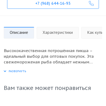
+7 (968) 644-16-93
Описание
Характеристики
Как купит
Высококачественная потрошённая пикша –
идеальный выбор для оптовых покупок. Эта
свежемороженая рыба обладает нежным
вкусом и сочной текстурой, что делает её
универсальным ингредиентом для
разнообразных блюд. Пикша является отличной
альтернативой другим видам рыбы благодаря
Вам также может понравиться
своему высокому содержанию белка и
минимальному количеству жиров.Продукт
соответствует строгим стандартам ГОСТ, что