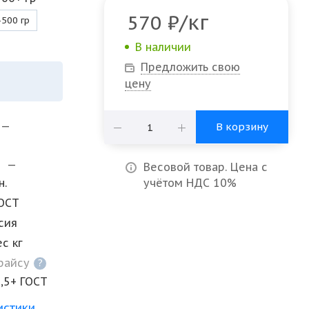
/кг
570
₽
-500 гр
В наличии
Предложить свою
цену
—
В корзину
и
—
Весовой товар. Цена с
н.
учётом НДС 10%
ОСТ
сия
ес кг
прайсу
?
0,5+ ГОСТ
истики