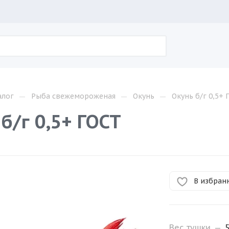
—
—
—
алог
Рыба свежемороженая
Окунь
Окунь б/г 0,5+ 
б/г 0,5+ ГОСТ
В избран
Вес тушки
—