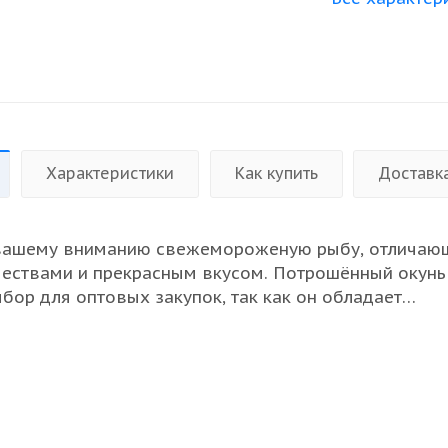
Характеристики
Как купить
Доставк
вашему вниманию свежемороженую рыбу, отличаю
ествами и прекрасным вкусом. Потрошённый окунь
бор для оптовых закупок, так как он обладает
 питательными свойствами и великолепно подходи
линарных решений. Блюда из этой рыбы порадуют 
им великолепным вкусом и ярким ароматом. Мы
 что наш продукт соответствует высоким стандарта
о делает его особенно привлекательным для рестора
оддержите свой бизнес, выбрав именно наш окунь.