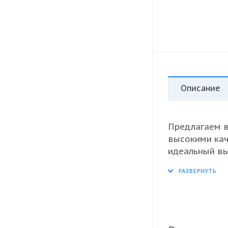
Описание
Предлагаем 
высокими кач
идеальный вы
выдающимися
различных ку
клиентов сво
гарантируем,
качества, чт
магазинов. П