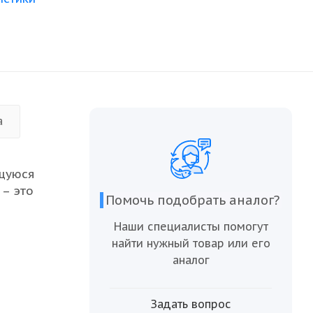
а
щуюся
 – это
Помочь подобрать аналог?
т для
Наши специалисты помогут
ваших
найти нужный товар или его
аналог
м
нов и
Задать вопрос