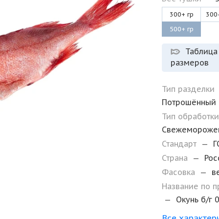
300+ гр
300
500+ гр
Таблица
размеров
Тип разделки
Потрошённый
Тип обработк
Свежемороже
Стандарт
—
Г
Страна
—
Рос
Фасовка
—
в
Название по 
—
Окунь б/г 
Все характер