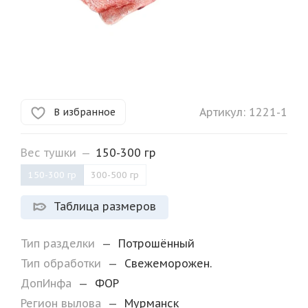
Артикул:
1221-1
В избранное
Вес тушки
—
150-300 гр
150-300 гр
300-500 гр
Таблица размеров
Тип разделки
—
Потрошённый
Тип обработки
—
Свежеморожен.
ДопИнфа
—
ФОР
Регион вылова
—
Мурманск