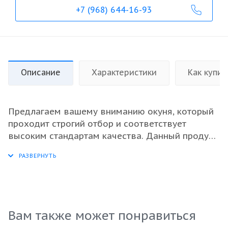
+7 (968) 644-16-93
Описание
Характеристики
Как купит
Предлагаем вашему вниманию окуня, который
проходит строгий отбор и соответствует
высоким стандартам качества. Данный продукт
представлен в потрошённом виде и
свежеморожен, что гарантирует его отличные
вкусовые качества и сохранение всех
питательных веществ. Идеален для
использования в ресторанах, кафе или для
переработки в рыботорговых предприятиях.
Вам также может понравиться
Окунь - это универсальная рыба, подходящая