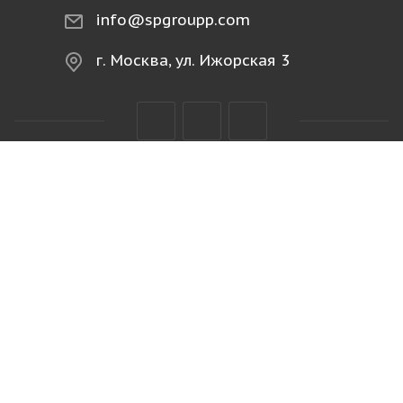
info@spgroupp.com
г. Москва, ул. Ижорская 3
2026 © spgroupp.com | Рыба и морепродукты
оптом в Москве ООО «СП Групп» ИНН:
7743802649
Офферта
Пользовательское соглашение
Политика конфиденциальности
Разработано в