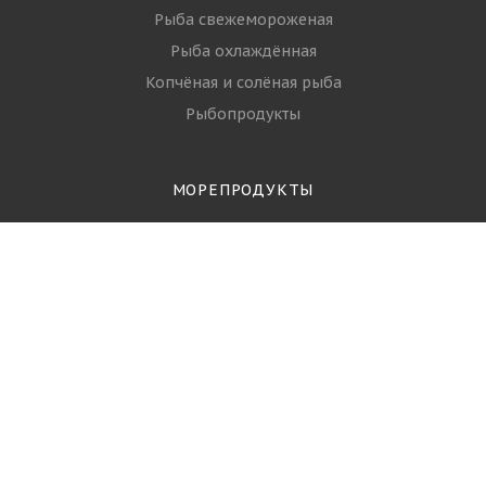
Рыба свежемороженая
Рыба охлаждённая
Копчёная и солёная рыба
Рыбопродукты
МОРЕПРОДУКТЫ
Креветки
Кальмар
Осьминог
Мидии
Гребешки
+7 (968) 644-16-93
ЗАКАЗАТЬ ЗВОНОК