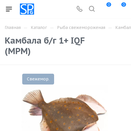
0
0
—
—
—
Главная
Каталог
Рыба свежемороженая
Камбал
Камбала б/г 1+ IQF
(МРМ)
Свежемор.