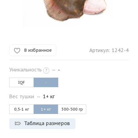
Артикул:
1242-4
В избранное
Уникальность
—
-
?
IQF
-
Вес тушки
—
1+ кг
0,5-1 кг
1+ кг
300-500 гр
Таблица размеров