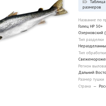
Таблица
размеров
Название по 
Голец НР 30+
Озерновский (
Тип разделки
Неразделанн
Тип обработк
Свежемороже
Регион вылов
Дальний Вост
Размер тушки
Страна
—
Рос