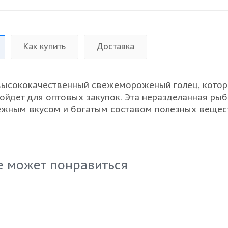
Как купить
Доставка
высококачественный свежемороженый голец, кото
ойдет для оптовых закупок. Эта неразделанная рыб
ежным вкусом и богатым составом полезных вещест
стребованной на рынке. Голец славится своей
стью в кулинарии — его можно жарить, запекать, го
использовать в салатах. Наш продукт проходит стро
ства на всех этапах, что гарантирует вам надежнос
е может понравиться
ие ваших клиентов. Закажите голец у нас и убедите
 характеристиках!