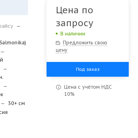
Цена по
запросу
прайсу
—
В наличии
Salmonika)
Предложить свою
цену
—
ый
и
—
Под заказ
н.
а
—
Цена с учётом НДС
10%
ок
—
30+ см
сия