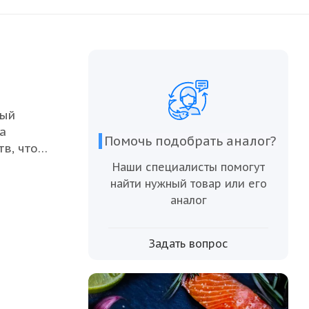
рый
а
Помочь подобрать аналог?
в, что
Наши специалисты помогут
товить
найти нужный товар или его
гий
аналог
ть и
сь в его
Задать вопрос