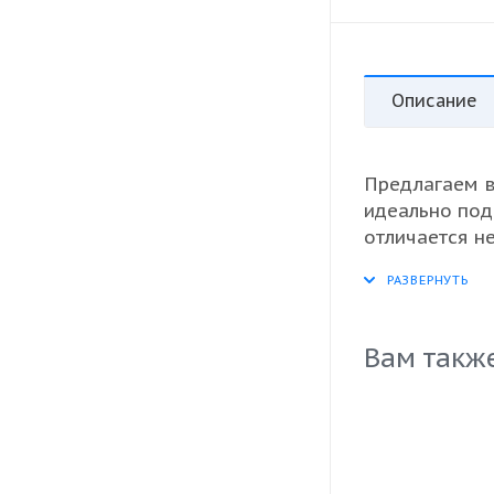
Описание
Предлагаем 
идеально под
отличается н
делает ее во
универсально
на гриле или 
контроль каче
Вам такж
удовлетворен
превосходных