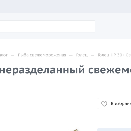
—
—
—
алог
Рыба свежемороженая
Голец
Голец НР 30+ О
 неразделанный свежем
В избран