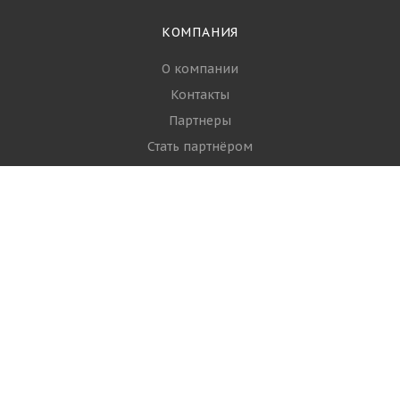
КОМПАНИЯ
О компании
Контакты
Партнеры
Стать партнёром
Вопрос-ответ
Политика
РЫБА
Филе и стейки
Рыба свежемороженая
Рыба охлаждённая
Копчёная и солёная рыба