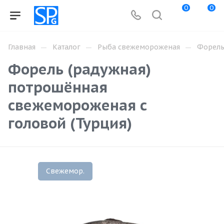
0
0
—
—
—
Главная
Каталог
Рыба свежемороженая
Форел
Форель (радужная)
потрошённая
свежемороженая с
головой (Турция)
Свежемор.