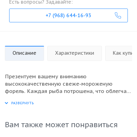
Есть вопросы? Задавайте:
+7 (968) 644-16-93
Описание
Характеристики
Как купит
Презентуем вашему вниманию
высококачественную свеже-мороженую
форель. Каждая рыба потрошена, что облегчает
ее подготовку и делает идеальной для
быстрого приготовления. Удобная упаковка по
5 кг позволяет рационально использовать
пространство при хранении и транспортировке.
Вам также может понравиться
Это отличный выбор для оптовых покупателей,
желающих предложить своим клиентам