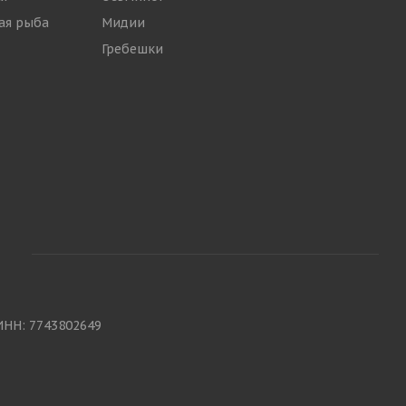
ая рыба
Мидии
Гребешки
ИНН: 7743802649