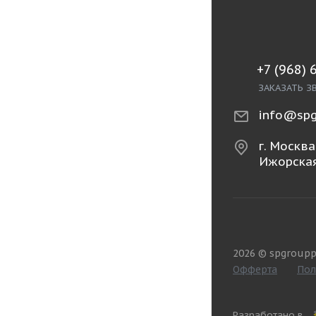
+7 (968) 
ЗАКАЗАТЬ З
info@spg
г. Москва,
Ижорская
2026 © spgroupp
Офферта
Пол
Разработано в