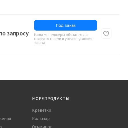
Под заказ
по запросу
Наши менеджеры обязательно
свяжутся с вами и уточнят условия
заказа
МОРЕПРОДУКТЫ
Креветки
женая
Кальмар
я
Осьминог