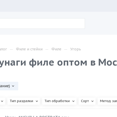
—
—
—
алог
Филе и стейки
Филе
Угорь
 унаги филе оптом в Мо
вание)
Тип разделки
Тип обработки
Сорт
Метод за