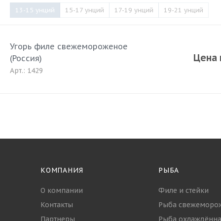
13-15 унций
15-17 унций
17-19 унций
19-21 унций
Угорь филе свежемороженое
Цена 
(Россия)
Арт.: 1429
КОМПАНИЯ
РЫБА
О компании
Филе и стейки
Контакты
Рыба свежеморо
Партнеры
Рыба охлаждённа