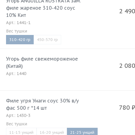
Угорь ANGUILLA ROSTRATA зам.
филе жареное 310-420 соус
2 49
10% Кит
Арт.: 1441-1
Вес тушки
310-420 гр
450-570 гр
Угорь филе свежемороженое
2 08
(Китай)
Арт.: 1440
Филе угря Унаги соус 30% в/у
780
фас 500 г *14 шт
Арт.: 1430-3
Вес тушки
11-15 унций
16-20 унций
21-25 унций