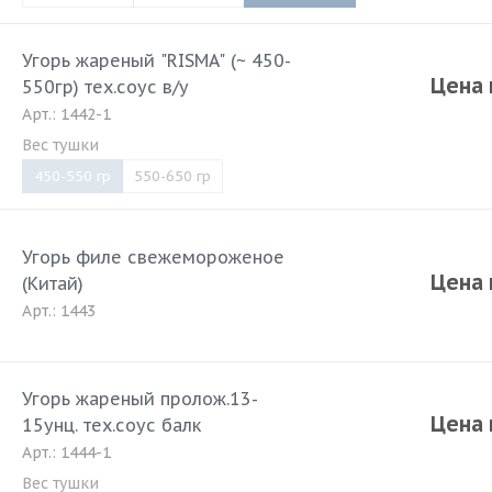
Угорь жареный "RISMA" (~ 450-
Цена 
550гр) тех.соус в/у
Арт.: 1442-1
Вес тушки
450-550 гр
550-650 гр
Угорь филе свежемороженое
Цена 
(Китай)
Арт.: 1443
Угорь жареный пролож.13-
Цена 
15унц. тех.соус балк
Арт.: 1444-1
Вес тушки