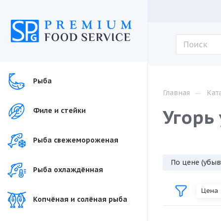
Рыба
—
Главная
Кат
Угорь
Филе и стейки
Рыба свежемороженая
По цене (убы
Рыба охлаждённая
Цена
Копчёная и солёная рыба