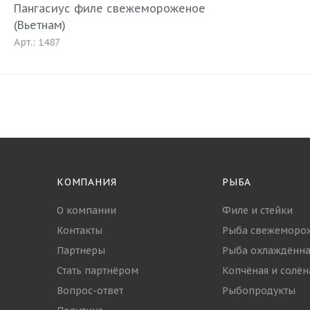
Пангасиус филе свежемороженое
(Вьетнам)
Арт.: 1487
КОМПАНИЯ
РЫБА
О компании
Филе и стейки
Контакты
Рыба свежеморо
Партнеры
Рыба охлаждённа
Стать партнёром
Копчёная и солён
Вопрос-ответ
Рыбопродукты