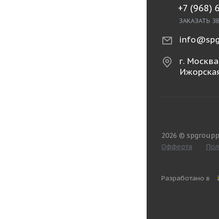
+7 (968) 
ЗАКАЗАТЬ З
info@spg
г. Москва,
Ижорская
2026 © spgroupp
Офферта
Пол
Разработано в