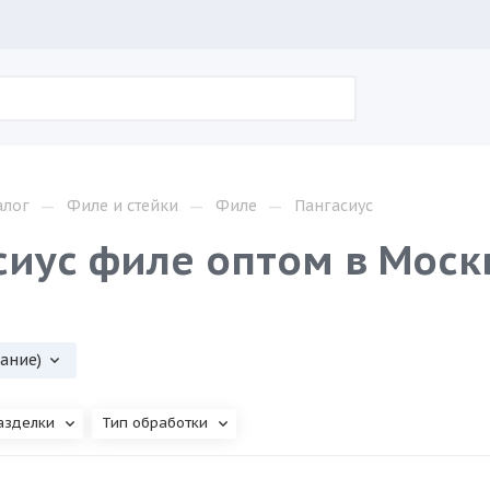
—
—
—
алог
Филе и стейки
Филе
Пангасиус
сиус филе оптом в Моск
вание)
азделки
Тип обработки