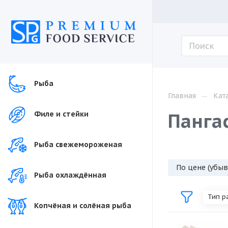
Рыба
—
Главная
Кат
Панга
Филе и стейки
Рыба свежемороженая
По цене (убы
Рыба охлаждённая
Тип р
Копчёная и солёная рыба