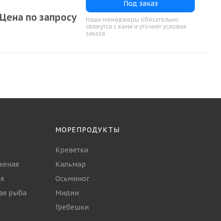
Под заказ
Цена по запросу
Наши менеджеры обязательно
свяжутся с вами и уточнят условия
заказа
МОРЕПРОДУКТЫ
Креветки
женая
Кальмар
я
Осьминог
ая рыба
Мидии
Гребешки