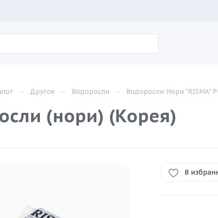
—
—
—
алог
Другое
Водоросли
Водоросли Нори "RISMA" 
осли (нори) (Корея)
В избран