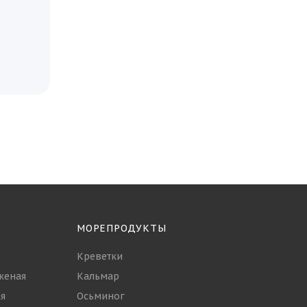
МОРЕПРОДУКТЫ
Креветки
женая
Кальмар
я
Осьминог