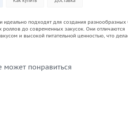
Как купить
Доставка
и идеально подходят для создания разнообразных 
 роллов до современных закусок. Они отличаются
кусом и высокой питательной ценностью, что дела
среди профессиональных поваров и рестораторов.
льную обработку, что обеспечивает его качество и
обная упаковка позволяет сохранять водоросли в
стоянии, что является важным аспектом для оптов
е может понравиться
дитесь в высоком качестве этого продукта и предла
ам только лучшее!