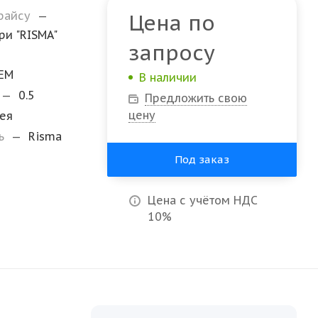
прайсу
—
Цена по
и "RISMA"
запросу
EM
В наличии
—
0.5
Предложить свою
цену
ея
ль
—
Risma
Под заказ
Цена с учётом НДС
10%