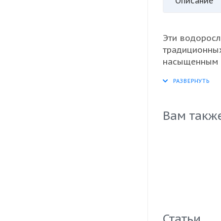
Описание
Эти водоросл
традиционных
насыщенным в
популярными 
прошел тщате
свежесть. Уд
идеальном со
Вам такж
закупок. Убе
своим клиент
Статьи