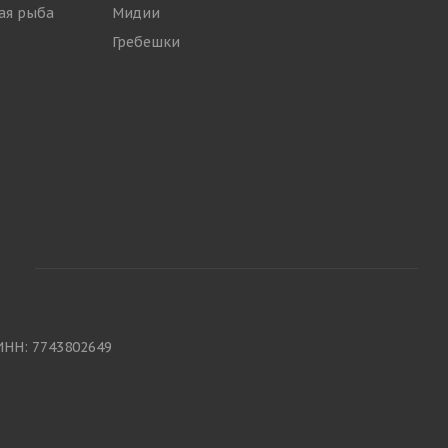
ая рыба
Мидии
Гребешки
ИНН: 7743802649