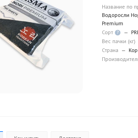
Название по 
Водоросли Нор
Premium
Сорт
—
PR
?
Вес пачки (кг)
Страна
—
Кор
Производите