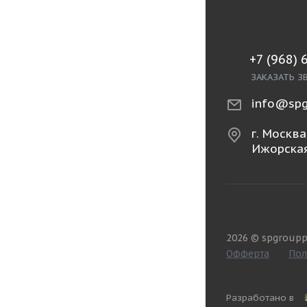
+7 (968) 
ЗАКАЗАТЬ З
info@spg
г. Москва,
Ижорская
2026 © spgroupp
Офферта
Пол
Разработано в