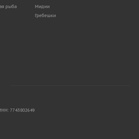
ая рыба
Мидии
Гребешки
ИНН: 7743802649