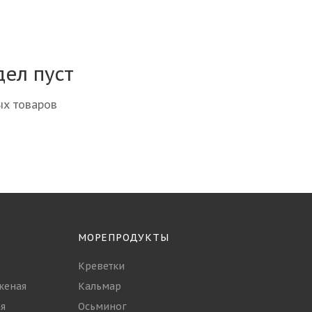
дел пуст
ых товаров
МОРЕПРОДУКТЫ
Креветки
женая
Кальмар
я
Осьминог