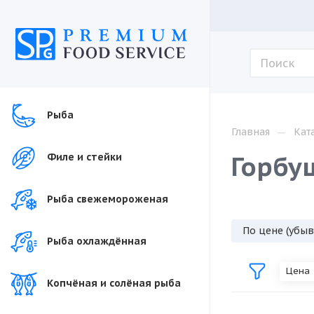
Рыба
—
Главная
Кат
Горбу
Филе и стейки
Рыба свежемороженая
По цене (убы
Рыба охлаждённая
Цена
Копчёная и солёная рыба