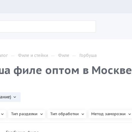
—
—
—
алог
Филе и стейки
Филе
Горбуша
ша филе оптом в Москве
вание)
Тип разделки
Тип обработки
Метод заморозки