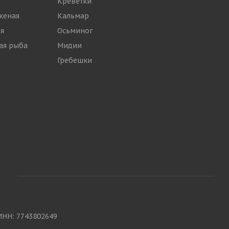
Креветки
женая
Кальмар
я
Осьминог
ая рыба
Мидии
Гребешки
ИНН: 7743802649