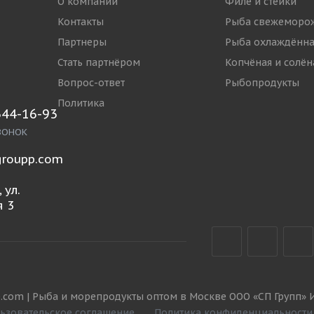
О компании
Филе и стейки
Контакты
Рыба свежеморо
Партнеры
Рыба охлаждённа
Стать партнёром
Копчёная и солён
Вопрос-ответ
Рыбопродукты
Политика
644-16-93
ВОНОК
roupp.com
 ул.
 3
.com | Рыба и морепродукты оптом в Москве ООО «СП Групп» 
ьзовательское соглашение
Политика конфиденциальности