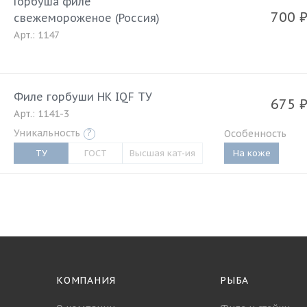
Горбуша филе
700
свежемороженое (Россия)
Арт.: 1147
Филе горбуши НК IQF ТУ
675
Арт.: 1141-3
Уникальность
?
Особенность
ТУ
ГОСТ
Высшая кат-ия
На коже
КОМПАНИЯ
РЫБА