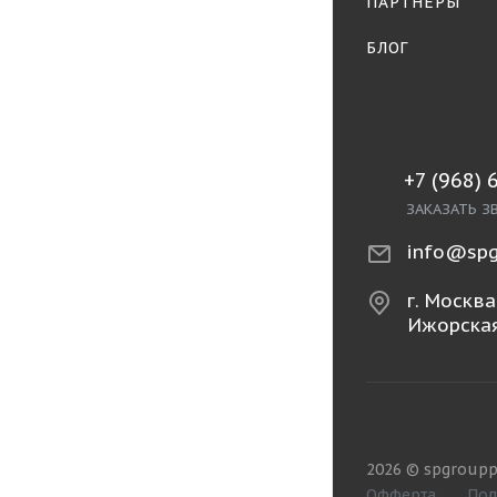
ПАРТНЁРЫ
БЛОГ
+7 (968) 
ЗАКАЗАТЬ З
info@spg
г. Москва,
Ижорская
2026 © spgroupp
Офферта
Пол